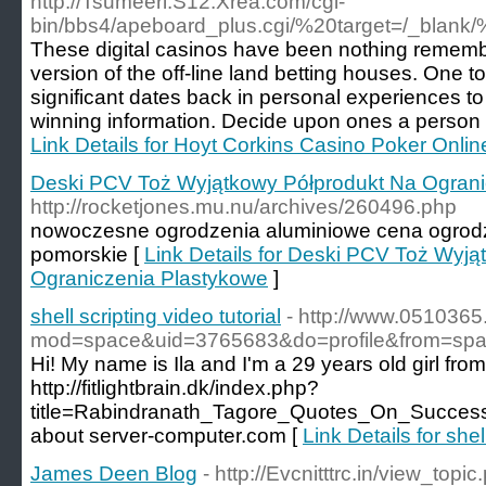
http://Tsumeeri.S12.Xrea.com/cgi-
bin/bbs4/apeboard_plus.cgi/%20target=/_blank/%
These digital casinos have been nothing remembe
version of the off-line land betting houses. One to
significant dates back in personal experiences t
winning information. Decide upon ones a person w
Link Details for Hoyt Corkins Casino Poker Onl
Deski PCV Toż Wyjątkowy Półprodukt Na Ograni
http://rocketjones.mu.nu/archives/260496.php
nowoczeѕne ogrodzenia aluminiowe cena ogrod
pomorskie [
Link Details for Deski PCV Toż Wyj
Ograniczenia Plastykowe
]
shell scripting video tutorial
- http://www.051036
mod=space&uid=3765683&do=profile&from=sp
Hi! My name is Ila and I'm a 29 years old girl from
http://fitlightbrain.dk/index.php?
title=Rabindranath_Tagore_Quotes_On_Succes
about server-computer.com [
Link Details for shel
James Deen Blog
- http://Evcnitttrc.in/view_top