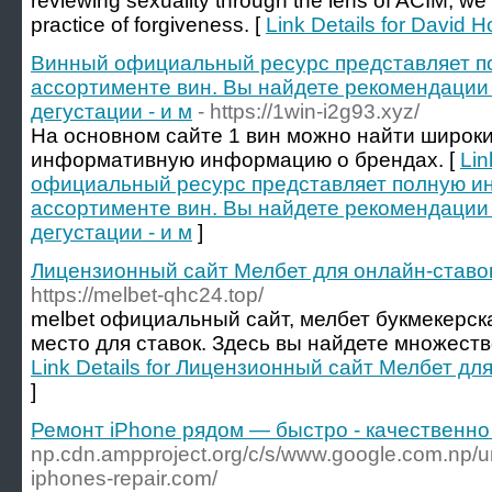
reviewing sexuality through the lens of ACIM, we 
practice of forgiveness. [
Link Details for David 
Винный официальный ресурс представляет 
ассортименте вин. Вы найдете рекомендации 
дегустации - и м
- https://1win-i2g93.xyz/
На основном сайте 1 вин можно найти широки
информативную информацию о брендах. [
Lin
официальный ресурс представляет полную 
ассортименте вин. Вы найдете рекомендации 
дегустации - и м
]
Лицензионный сайт Мелбет для онлайн-ставок
https://melbet-qhc24.top/
melbet официальный сайт, мелбет букмекерск
место для ставок. Здесь вы найдете множеств
Link Details for Лицензионный сайт Мелбет дл
]
Ремонт iPhone рядом — быстро - качественно
np.cdn.ampproject.org/c/s/www.google.com.np/
iphones-repair.com/