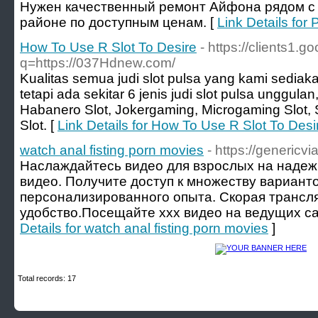
Нужен качественный ремонт Айфона рядом с
районе по доступным ценам. [
Link Details fo
How To Use R Slot To Desire
- https://clients1.go
q=https://037Hdnew.com/
Kualitas semua judi slot pulsa yang kami sediak
tetapi ada sekitar 6 jenis judi slot pulsa unggulan
Habanero Slot, Jokergaming, Microgaming Slot,
Slot. [
Link Details for How To Use R Slot To Desi
watch anal fisting porn movies
- https://genericv
Наслаждайтесь видео для взрослых на наде
видео. Получите доступ к множеству вариант
персонализированного опыта. Скорая трансл
удобство.Посещайте xxx видео на ведущих са
Details for watch anal fisting porn movies
]
Total records: 17