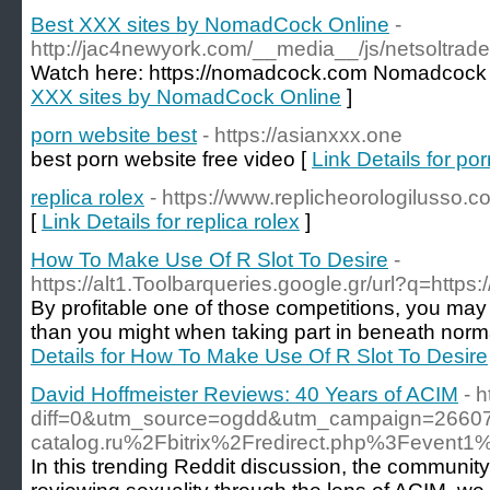
Best XXX sites by NomadCock Online
-
http://jac4newyork.com/__media__/js/netsoltr
Watch here: https://nomadcock.com Nomadcock 
XXX sites by NomadCock Online
]
porn website best
- https://asianxxx.one
best porn website free video [
Link Details for po
replica rolex
- https://www.replicheorologilusso.c
[
Link Details for replica rolex
]
How To Make Use Of R Slot To Desire
-
https://alt1.Toolbarqueries.google.gr/url?q=https
By profitable one of those competitions, you ma
than you might when taking part in beneath norm
Details for How To Make Use Of R Slot To Desire
David Hoffmeister Reviews: 40 Years of ACIM
- 
diff=0&utm_source=ogdd&utm_campaign=2660
catalog.ru%2Fbitrix%2Fredirect.php%3Fev
In this trending Reddit discussion, the communit