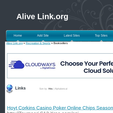
Alive Link.org
Home
Add Site
Latest Sites
Top Sites
Alive Link.org
»
Recreation & Sports
» Booksellers
Links
Sort by:
Hits
|
Alphabetical
Hoyt Corkins Casino Poker Online Chips Seaso