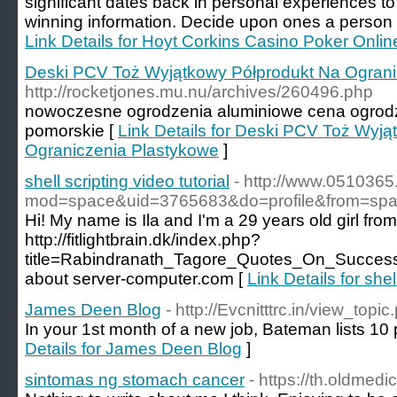
significant dates back in personal experiences t
winning information. Decide upon ones a person w
Link Details for Hoyt Corkins Casino Poker Onl
Deski PCV Toż Wyjątkowy Półprodukt Na Ograni
http://rocketjones.mu.nu/archives/260496.php
nowoczeѕne ogrodzenia aluminiowe cena ogrod
pomorskie [
Link Details for Deski PCV Toż Wyj
Ograniczenia Plastykowe
]
shell scripting video tutorial
- http://www.051036
mod=space&uid=3765683&do=profile&from=sp
Hi! My name is Ila and I'm a 29 years old girl from
http://fitlightbrain.dk/index.php?
title=Rabindranath_Tagore_Quotes_On_Succes
about server-computer.com [
Link Details for shel
James Deen Blog
- http://Evcnitttrc.in/view_top
In your 1st month of a new job, Bateman lists 10 
Details for James Deen Blog
]
sintomas ng stomach cancer
- https://th.oldmed