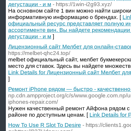
дегустации - и м
- https://1win-i2g93.xyz/
На основном сайте 1 вин можно найти широки
информативную информацию о брендах. [
Lin
официальный ресурс представляет полную 
ассортименте вин. Вы найдете рекомендации 
дегустации - и м
]
Лицензионный сайт Мелбет для онлайн-ставок
https://melbet-qhc24.top/
melbet официальный сайт, мелбет букмекерск
место для ставок. Здесь вы найдете множеств
Link Details for Лицензионный сайт Мелбет дл
]
Ремонт iPhone рядом — быстро - качественно
np.cdn.ampproject.org/c/s/www.google.com.np/
iphones-repair.com/
Нужен качественный ремонт Айфона рядом с
районе по доступным ценам. [
Link Details fo
How To Use R Slot To Desire
- https://clients1.go