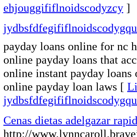
ehjouggififlnoidscodyzcy
]
jydbsfdfegififlnoidscodygqu
payday loans online for nc h
online payday loans that ac
online instant payday loans 
online payday loan laws [
Li
jydbsfdfegififlnoidscodygqu
Cenas dietas adelgazar rapi
http://www.lynncaroll.brav