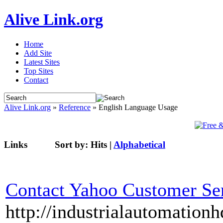
Alive Link.org
Home
Add Site
Latest Sites
Top Sites
Contact
Alive Link.org
»
Reference
» English Language Usage
Links
Sort by:
Hits
|
Alphabetical
Contact Yahoo Customer Se
http://industrialautomatio