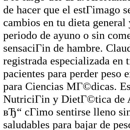
de hacer que el estГіmago s
cambios en tu dieta general 
periodo de ayuno o sin come
sensaciГіn de hambre. Claud
registrada especializada en 
pacientes para perder peso 
para Ciencias MГ©dicas. E
NutriciГіn y DietГ©tica de 
вЂ“ cГіmo sentirse lleno s
saludables para bajar de pes