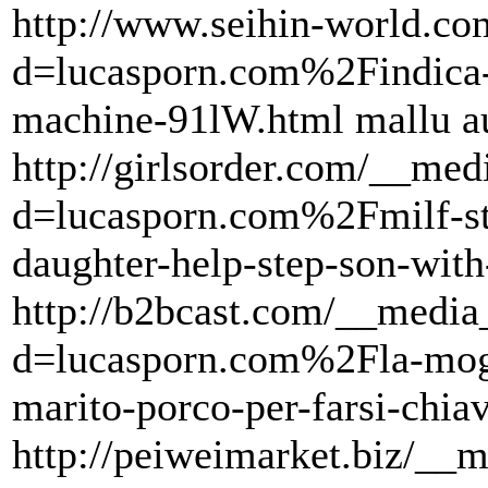
http://www.seihin-world.co
d=lucasporn.com%2Findica
machine-91lW.html mallu a
http://girlsorder.com/__med
d=lucasporn.com%2Fmilf-st
daughter-help-step-son-with
http://b2bcast.com/__media
d=lucasporn.com%2Fla-moglie
marito-porco-per-farsi-ch
http://peiweimarket.biz/__m