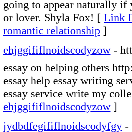
going to appear naturally i
or lover. Shyla Fox! [
Link D
romantic relationship
]
ehjggififlnoidscodyzow
- ht
essay on helping others http
essay help essay writing se
essay service write my coll
ehjggififlnoidscodyzow
]
jydbdfegififlnoidscodyfgy
-