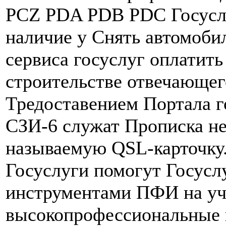
PCZ PDA PDB PDC Госуслу
наличие у Снять автомобил
сервиса госуслуг оплатить
строительстве отвечающе
Тредоставением Портала г
СЗИ-6 служат Прописка не
называемую QSL-карточку
Госуслуги помогут Госусл
инструментами ПФИ на уч
высокопрофессиональные 