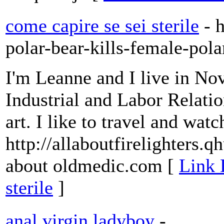
come capire se sei sterile
- 
polar-bear-kills-female-pola
I'm Leanne and I live in No
Industrial and Labor Relati
art. I like to travel and wat
http://allaboutfirelighter
about oldmedic.com [
Link 
sterile
]
anal virgin ladyboy
-