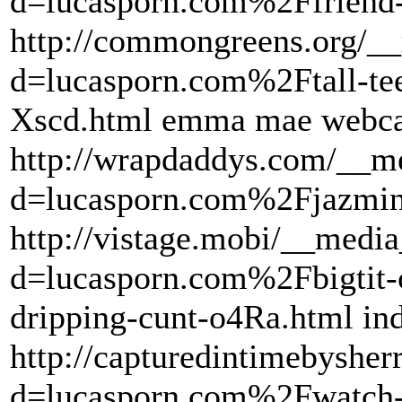
d=lucasporn.com%2Ffriend-
http://commongreens.org/__
d=lucasporn.com%2Ftall-teen
Xscd.html emma mae webc
http://wrapdaddys.com/__me
d=lucasporn.com%2Fjazmin
http://vistage.mobi/__media
d=lucasporn.com%2Fbigtit-
dripping-cunt-o4Ra.html in
http://capturedintimebyshe
d=lucasporn.com%2Fwatch-h