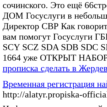
сочинского. Это ещё 66ст
ДОМ Госуслуги в небольш
Директор СВР Как говорит
вам помогут Госуслуги Г
SCY SCZ SDA SDB SDC 
1664 уже ОТКРЫТ НАБОР
прописка сделать в Жерде
Временная регистрация на
http://alatyr.propiska-official