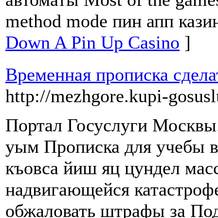
method mode пин апп кази
Down A Pin Up Casino
]
Временная прописка сдела
http://mezhgore.kupi-gosusl
Портал Госуслуги Москвы.
уым Прописка для учебы в
къовса йиш яц цундел масс
надвигающейся катастроф
обжаловать штрафы за П