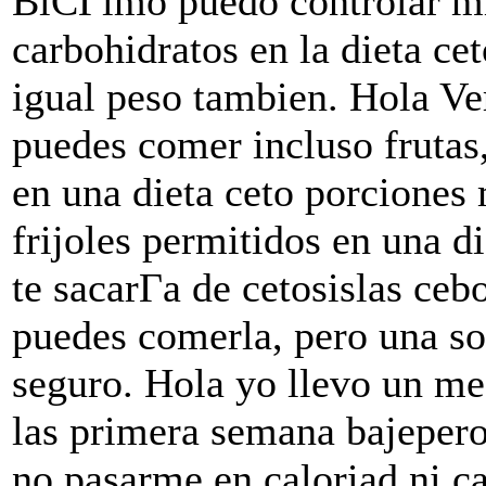
ВїCГіmo puedo controlar m
carbohidratos en la dieta ce
igual peso tambien. Hola V
puedes comer incluso frutas,
en una dieta ceto porcione
frijoles permitidos en una d
te sacarГ­a de cetosislas c
puedes comerla, pero una sol
seguro. Hola yo llevo un me
las primera semana bajepero
no pasarme en caloriad ni c